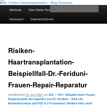
Zum
Videos, Ergebnisse, Bilder
primären
Hauptmenü
Such
Startseite
Über Doktor Feriduni und Team
Die Klinik
Inhalt
springen
Dr. Feriduni Haartransplantation –
Impressum
Datenschutzlinien
Blog Österreich
Bilder-
Navigation
Risiken-
Haartransplantation-
Beispiellfall-Dr.-Feriduni-
Frauen-Repair-Reparatur
Veröffentlicht
19. Juni 2021
am
600 × 149
in
Beispiel eines Frauen
Reparaturfalls durchgeführt von Dr. Feriduni – SHA-Lift,
Narbenkorrektur und FUE in 2 Prozeduren: Risiken einer nicht