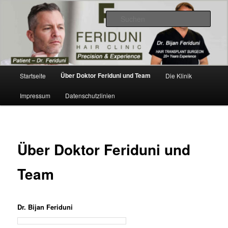
Zum
Videos, Ergebnisse, Bilder
primären
Such
Inhalt
springen
Dr. Feriduni Haartransplantation –
Blog Österreich
Hauptmenü
Über Doktor Feriduni und Team
Startseite
Die Klinik
Impressum
Datenschutzlinien
Über Doktor Feriduni und
Team
Dr. Bijan Feriduni