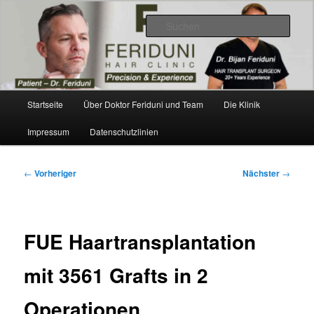
Zum
Videos, Ergebnisse, Bilder
primären
Such
Inhalt
springen
Dr. Feriduni Haartransplantation –
Blog Österreich
Hauptmenü
Startseite
Über Doktor Feriduni und Team
Die Klinik
Impressum
Datenschutzlinien
Beitragsnavigation
←
Vorheriger
Nächster
→
FUE Haartransplantation
mit 3561 Grafts in 2
Operationen