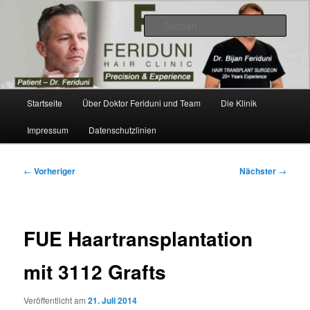
Zum
Videos, Ergebnisse, Bilder
primären
Such
Inhalt
springen
Dr. Feriduni Haartransplantation –
Blog Österreich
Hauptmenü
Startseite
Über Doktor Feriduni und Team
Die Klinik
Impressum
Datenschutzlinien
Beitragsnavigation
←
Vorheriger
Nächster
→
FUE Haartransplantation
mit 3112 Grafts
Veröffentlicht am
21. Juli 2014