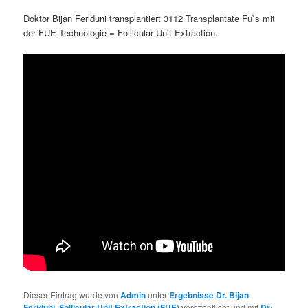
Doktor Bijan Feriduni transplantiert 3112 Transplantate Fu`s mit
der FUE Technologie = Follicular Unit Extraction.
Dieser Eintrag wurde von
Admin
unter
Ergebnisse Dr. Bijan
Feriduni
,
Follicular Unit Extraction (FUE)
veröffentlicht und mit
Dr: