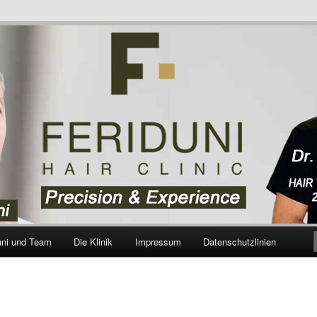
aartransplantation – Blog
uni und Team
Die Klinik
Impressum
Datenschutzlinien