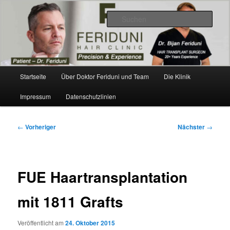
Zum
Videos, Ergebnisse, Bilder
primären
Such
Inhalt
springen
Dr. Feriduni Haartransplantation –
Blog Österreich
Hauptmenü
Startseite
Über Doktor Feriduni und Team
Die Klinik
Impressum
Datenschutzlinien
Beitragsnavigation
←
Vorheriger
Nächster
→
FUE Haartransplantation
mit 1811 Grafts
Veröffentlicht am
24. Oktober 2015