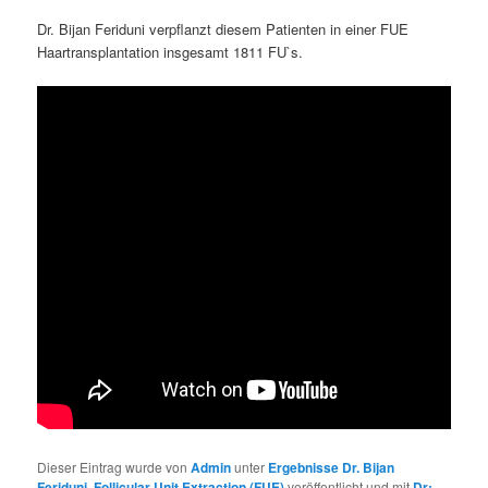
Dr. Bijan Feriduni verpflanzt diesem Patienten in einer FUE
Haartransplantation insgesamt 1811 FU`s.
Dieser Eintrag wurde von
Admin
unter
Ergebnisse Dr. Bijan
Feriduni
,
Follicular Unit Extraction (FUE)
veröffentlicht und mit
Dr: