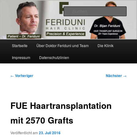
Zum
Videos, Ergebnisse, Bilder
primären
Such
Inhalt
springen
Dr. Feriduni Haartransplantation –
Blog Österreich
Hauptmenü
Startseite
Über Doktor Feriduni und Team
Die Klinik
Impressum
Datenschutzlinien
Beitragsnavigation
←
Vorheriger
Nächster
→
FUE Haartransplantation
mit 2570 Grafts
Veröffentlicht am
23. Juli 2016