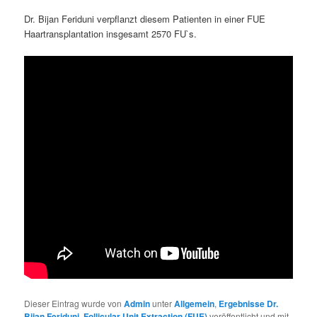
Dr. Bijan Feriduni verpflanzt diesem Patienten in einer FUE
Haartransplantation insgesamt 2570 FU`s.
Dieser Eintrag wurde von
Admin
unter
Allgemein
,
Ergebnisse Dr.
Bijan Feriduni
,
Follicular Unit Extraction (FUE)
veröffentlicht und mit