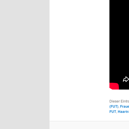
Dieser Eint
(FUT)
,
Frau
FUT
,
Haartr