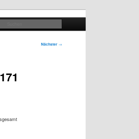
Suchen
Nächster
→
2171
insgesamt