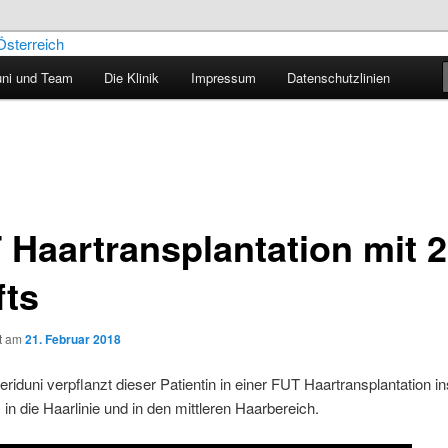
uni und Team
Die Klinik
Impressum
Datenschutzlinien
aartransplantation – Blog
 Haartransplantation mit 
fts
ht am
21. Februar 2018
Feriduni verpflanzt dieser Patientin in einer FUT Haartransplantation 
in die Haarlinie und in den mittleren Haarbereich.