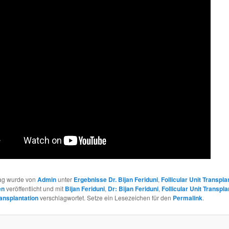
rag wurde von
Admin
unter
Ergebnisse Dr. Bijan Feriduni
,
Follicular Unit Transpla
en
veröffentlicht und mit
Bijan Feriduni
,
Dr: Bijan Feriduni
,
Follicular Unit Transpla
ansplantation
verschlagwortet. Setze ein Lesezeichen für den
Permalink
.