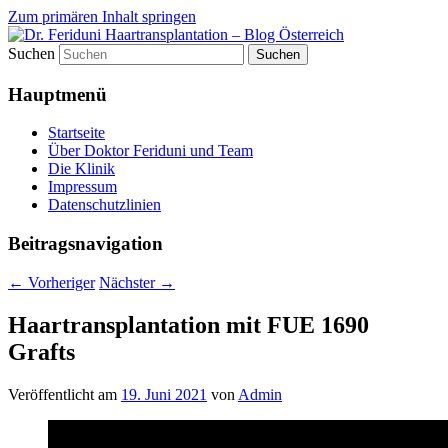
Zum primären Inhalt springen
Suchen
Videos, Ergebnisse, Bilder
Dr. Feriduni
Hauptmenü
Haartransplantation – Blog
Österreich
Startseite
Über Doktor Feriduni und Team
Die Klinik
Impressum
Datenschutzlinien
Beitragsnavigation
←
Vorheriger
Nächster
→
Haartransplantation mit FUE 1690
Grafts
Veröffentlicht am
19. Juni 2021
von
Admin