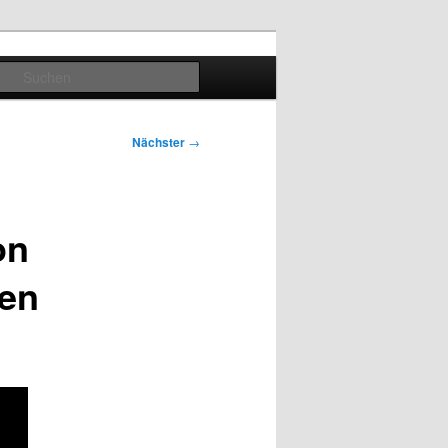
Suchen
Nächster
→
on
nen