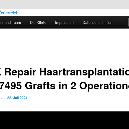
uni und Team
Die Klinik
Impressum
Datenschutzlinien
aartransplantation – Blog
 Repair Haartransplantati
 7495 Grafts in 2 Operatio
ht am
22. Juli 2021