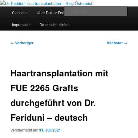
Zum
Videos, Ergebnisse, Bilder
primären
Hauptmenü
Such
Startseite
Über Doktor Feriduni und Team
Die Klinik
Inhalt
springen
Dr. Feriduni Haartransplantation –
Impressum
Datenschutzlinien
Blog Österreich
Beitragsnavigation
←
Vorheriger
Nächster
→
Haartransplantation mit
FUE 2265 Grafts
durchgeführt von Dr.
Feriduni – deutsch
Veröffentlicht am
31. Juli 2021