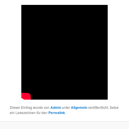
Dieser Eintrag wurde von
Admin
unter
Allgemein
veröffentlicht. Setze
ein Lesezeichen für den
Permalink
.