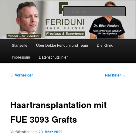
Zum
Videos, Ergebnisse, Bilder
primären
Such
Inhalt
springen
Dr. Feriduni Haartransplantation –
Blog Österreich
Hauptmenü
Startseite
Über Doktor Feriduni und Team
Die Klinik
Impressum
Datenschutzlinien
Beitragsnavigation
←
Vorheriger
Nächster
→
Haartransplantation mit
FUE 3093 Grafts
Veröffentlicht am
20. März 2022