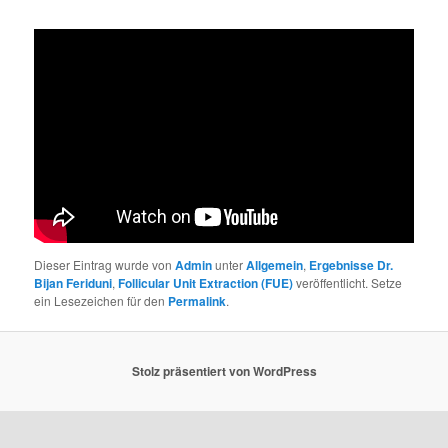
Dieser Eintrag wurde von
Admin
unter
Allgemein
,
Ergebnisse Dr.
Bijan Feriduni
,
Follicular Unit Extraction (FUE)
veröffentlicht. Setze
ein Lesezeichen für den
Permalink
.
Stolz präsentiert von WordPress