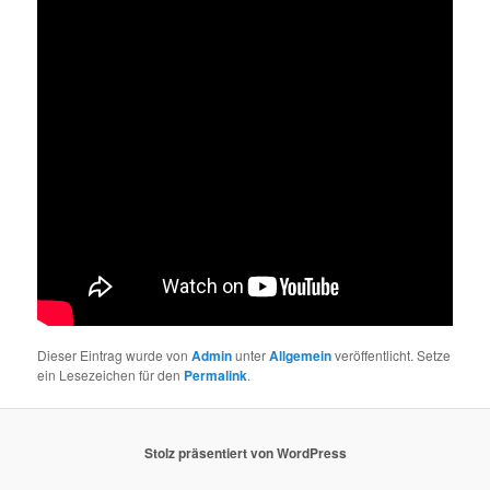
Dieser Eintrag wurde von
Admin
unter
Allgemein
veröffentlicht. Setze
ein Lesezeichen für den
Permalink
.
Stolz präsentiert von WordPress