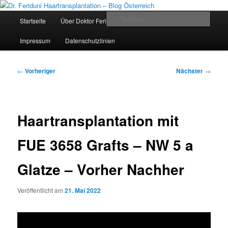
Zum
Videos, Ergebnisse, Bilder
primären
Hauptmenü
Such
Startseite
Über Doktor Feriduni und Team
Die Klinik
Inhalt
springen
Dr. Feriduni Haartransplantation –
Impressum
Datenschutzlinien
Blog Österreich
Beitragsnavigation
←
Vorheriger
Nächster
→
Haartransplantation mit
FUE 3658 Grafts – NW 5 a
Glatze – Vorher Nachher
Veröffentlicht am
21. Mai 2022