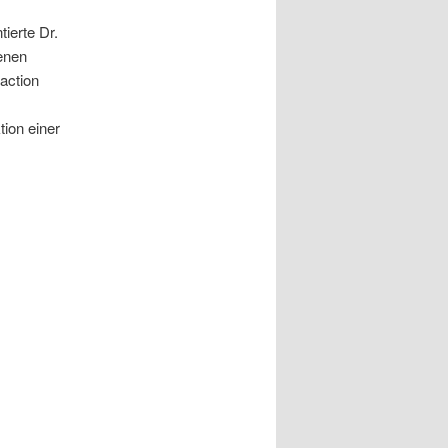
ierte Dr.
enen
raction
tion einer