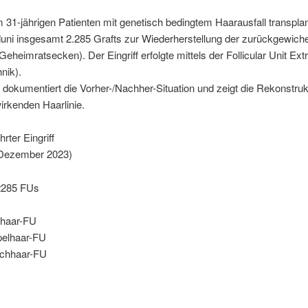
 31-jährigen Patienten mit genetisch bedingtem Haarausfall transplant
duni insgesamt 2.285 Grafts zur Wiederherstellung der zurückgewich
(Geheimratsecken). Der Eingriff erfolgte mittels der Follicular Unit Ext
nik).
dokumentiert die Vorher-/Nachher-Situation und zeigt die Rekonstruk
wirkenden Haarlinie.
rter Eingriff
Dezember 2023)
2285 FUs
lhaar-FU
elhaar-FU
achhaar-FU