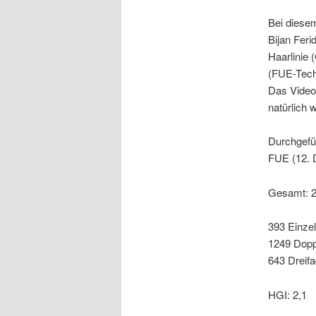
Bei diesem
Bijan Feri
Haarlinie 
(FUE-Tech
Das Video 
natürlich 
Durchgefüh
FUE (12. 
Gesamt: 
393 Einze
1249 Dopp
643 Dreif
HGI: 2,1