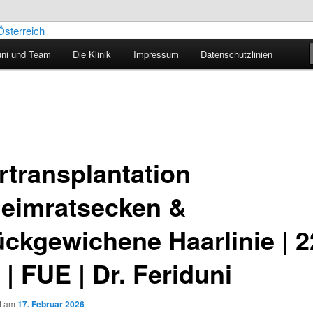
uni und Team
Die Klinik
Impressum
Datenschutzlinien
aartransplantation – Blog
rtransplantation
eimratsecken &
ückgewichene Haarlinie | 
| FUE | Dr. Feriduni
ht am
17. Februar 2026