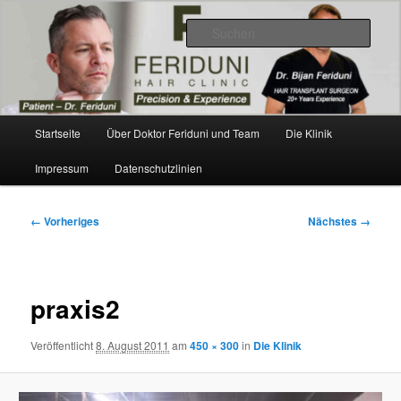
Zum
Videos, Ergebnisse, Bilder
primären
Such
Inhalt
springen
Dr. Feriduni Haartransplantation –
Blog Österreich
Hauptmenü
Startseite
Über Doktor Feriduni und Team
Die Klinik
Impressum
Datenschutzlinien
Bilder-
← Vorheriges
Nächstes →
Navigation
praxis2
Veröffentlicht
8. August 2011
am
450 × 300
in
Die Klinik