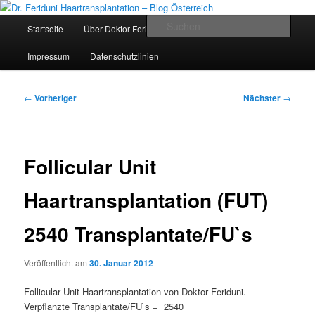
Zum
Videos, Ergebnisse, Bilder
primären
Hauptmenü
Such
Startseite
Über Doktor Feriduni und Team
Die Klinik
Inhalt
springen
Dr. Feriduni Haartransplantation –
Impressum
Datenschutzlinien
Blog Österreich
Beitragsnavigation
←
Vorheriger
Nächster
→
Follicular Unit
Haartransplantation (FUT)
2540 Transplantate/FU`s
Veröffentlicht am
30. Januar 2012
Follicular Unit Haartransplantation von Doktor Feriduni.
Verpflanzte Transplantate/FU`s = 2540