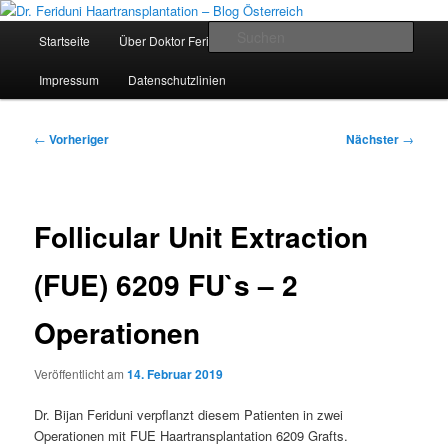
Zum
Videos, Ergebnisse, Bilder
primären
Hauptmenü
Such
Startseite
Über Doktor Feriduni und Team
Die Klinik
Inhalt
springen
Dr. Feriduni Haartransplantation –
Impressum
Datenschutzlinien
Blog Österreich
Beitragsnavigation
←
Vorheriger
Nächster
→
Follicular Unit Extraction
(FUE) 6209 FU`s – 2
Operationen
Veröffentlicht am
14. Februar 2019
Dr. Bijan Feriduni verpflanzt diesem Patienten in zwei
Operationen mit FUE Haartransplantation 6209 Grafts.