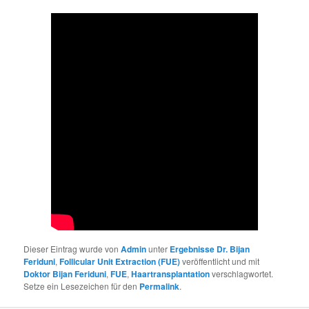
Dieser Eintrag wurde von
Admin
unter
Ergebnisse Dr. Bijan
Feriduni
,
Follicular Unit Extraction (FUE)
veröffentlicht und mit
Doktor Bijan Feriduni
,
FUE
,
Haartransplantation
verschlagwortet.
Setze ein Lesezeichen für den
Permalink
.