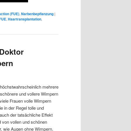
raction (FUE)
,
Narbenbepflanzung
|
FUE
,
Haartransplantation
,
 Doktor
pern
höchstwahrscheinlich mehrere
schönere und vollere Wimpern
 viele Frauen volle Wimpern
 in der Regel tolle und
uch der tatsächliche Effekt
d von vollen und schönen
er, wie Augen ohne Wimpern.