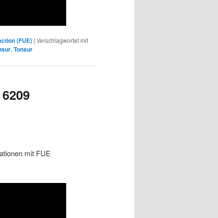
raction (FUE)
|
Verschlagwortet mit
nsur
,
Tonsur
) 6209
rationen mit FUE