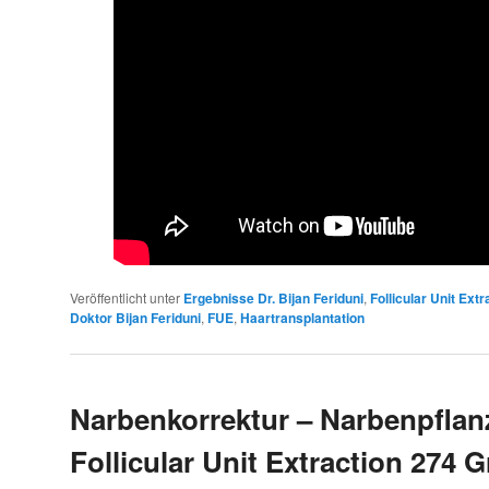
Veröffentlicht unter
Ergebnisse Dr. Bijan Feriduni
,
Follicular Unit Ext
Doktor Bijan Feriduni
,
FUE
,
Haartransplantation
Narbenkorrektur – Narbenpflan
Follicular Unit Extraction 274 G