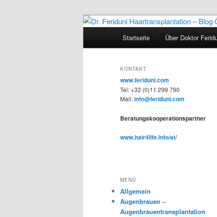
Zum
Zum
Videos, Ergebnisse, Bilder
primären
sekundären
Hauptmenü
Startseite
Über Doktor Ferid
Inhalt
Inhalt
Dr. Feriduni H
springen
springen
Österreich
KONTAKT
www.feriduni.com
Tel: +32 (0)11 299 790
Mail:
info@feriduni.com
Beratungskooperationspartner
www.hair4life.info/at/
MENÜ
Allgemein
Augenbrauen –
Augenbrauentransplantation