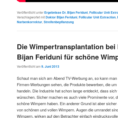
Veröffentlicht unter
Ergebnisse Dr. Bijan Feriduni
,
Follicular Unit Ext
Verschlagwortet mit
Doktor Bijan Feriduni
,
Follicular Unit Extraction
,
Narbenkorrektur
,
Streifenbepflanzung
Die Wimpertransplantation bei
Bijan Feriduni für schöne Wim
Veröffentlicht am
9. Juni 2013
Schaut man sich am Abend TV-Werbung an, so kann man 
Firmen-Werbungen sehen, die Produkte bewerben, die um 
handeln. Die Industrie hat schon lange entdeckt, dass sich
wünschen. Sicher machen es auch viele Prominente vor, die
schöne Wimpern haben. Ein anderer Grund ist aber sicher a
von schönen und vollen Wimpern. Augen die umrandet sin
Wimpern, wirken auf den Betrachter einfach eindrucksvoll