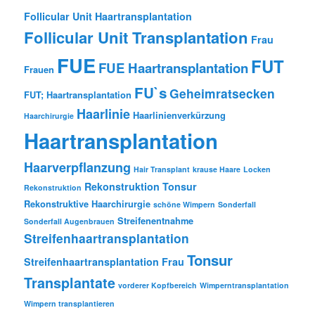
Follicular Unit Haartransplantation
Follicular Unit Transplantation
Frau
FUE
FUT
FUE Haartransplantation
Frauen
FU`s
Geheimratsecken
FUT; Haartransplantation
Haarlinie
Haarlinienverkürzung
Haarchirurgie
Haartransplantation
Haarverpflanzung
Hair Transplant
krause Haare
Locken
Rekonstruktion Tonsur
Rekonstruktion
Rekonstruktive Haarchirurgie
schöne Wimpern
Sonderfall
Streifenentnahme
Sonderfall Augenbrauen
Streifenhaartransplantation
Tonsur
Streifenhaartransplantation Frau
Transplantate
vorderer Kopfbereich
Wimperntransplantation
Wimpern transplantieren