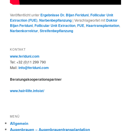
Veröffentlicht unter
Ergebnisse Dr. Bijan Feriduni
,
Follicular Unit
Extraction (FUE)
,
Narbenbepflanzung
|
Verschlagwortet mit
Doktor
Bijan Feriduni
,
Follicular Unit Extraction
,
FUE
,
Haartransplantation
,
Narbenkorrektur
,
Streifenbepflanzung
KONTAKT
www.feriduni.com
Tel: +32 (0)11 299 790
Mail:
info@feriduni.com
Beratungskooperationspartner
www.hair4life.info/at/
MENÜ
Allgemein
Augenbrauen – Augenbrauentransplantation