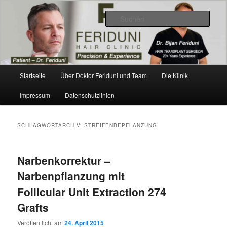
Zum
Zum
Videos, Ergebnisse, Bilder
primären
sekundären
Such
Inhalt
Inhalt
springen
springen
Dr. Feriduni Haartransplantation –
Blog Österreich
Hauptmenü
Startseite
Über Doktor Feriduni und Team
Die Klinik
Impressum
Datenschutzlinien
SCHLAGWORTARCHIV:
STREIFENBEPFLANZUNG
Narbenkorrektur –
Narbenpflanzung mit
Follicular Unit Extraction 274
Grafts
Veröffentlicht am
24. April 2015