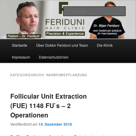
Zum
Zum
Videos, Ergebnisse, Bilder
primären
sekundären
Such
Inhalt
Inhalt
springen
springen
Dr. Feriduni Haartransplantation –
Blog Österreich
Hauptmenü
Startseite
Über Doktor Feriduni und Team
Die Klinik
Impressum
Datenschutzlinien
KATEGORIEARCHIV:
NARBENBEPFLANZUNG
Follicular Unit Extraction
(FUE) 1148 FU`s – 2
Operationen
Veröffentlicht am
14. Dezember 2018