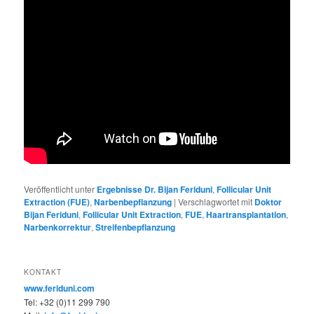
Veröffentlicht unter
Ergebnisse Dr. Bijan Feriduni
,
Follicular Unit
Extraction (FUE)
,
Narbenbepflanzung
|
Verschlagwortet mit
Doktor
Bijan Feriduni
,
Follicular Unit Extraction
,
FUE
,
Haartransplantation
,
Narbenkorrektur
,
Streifenbepflanzung
KONTAKT
www.feriduni.com
Tel: +32 (0)11 299 790