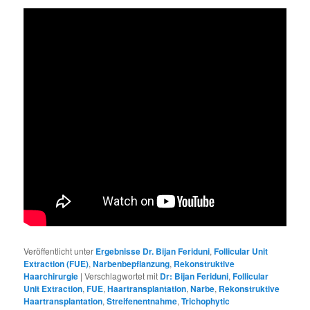
Veröffentlicht unter
Ergebnisse Dr. Bijan Feriduni
,
Follicular Unit
Extraction (FUE)
,
Narbenbepflanzung
,
Rekonstruktive
Haarchirurgie
|
Verschlagwortet mit
Dr: Bijan Feriduni
,
Follicular
Unit Extraction
,
FUE
,
Haartransplantation
,
Narbe
,
Rekonstruktive
Haartransplantation
,
Streifenentnahme
,
Trichophytic