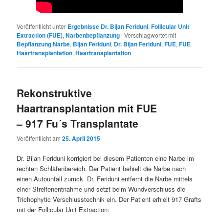
Veröffentlicht unter
Ergebnisse Dr. Bijan Feriduni
,
Follicular Unit
Extraction (FUE)
,
Narbenbepflanzung
|
Verschlagwortet mit
Bepflanzung Narbe
,
Bijan Feriduni
,
Dr. Bijan Feriduni
,
FUE
,
FUE
Haartransplantation
,
Haartransplantation
Rekonstruktive
Haartransplantation mit FUE
– 917 Fu´s Transplantate
Veröffentlicht am
25. April 2015
Dr. Bijan Feriduni korrigiert bei diesem Patienten eine Narbe im
rechten Schläfenbereich. Der Patient behielt die Narbe nach
einen Autounfall zurück. Dr. Feriduni entfernt die Narbe mittels
einer Streifenentnahme und setzt beim Wundverschluss die
Trichophytic Verschlusstechnik ein. Der Patient erhielt 917 Grafts
mit der Follicular Unit Extraction: