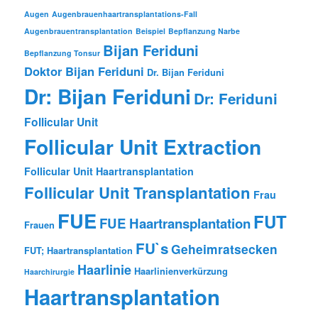
Augen
Augenbrauenhaartransplantations-Fall
Augenbrauentransplantation
Beispiel
Bepflanzung Narbe
Bijan Feriduni
Bepflanzung Tonsur
Doktor Bijan Feriduni
Dr. Bijan Feriduni
Dr: Bijan Feriduni
Dr: Feriduni
Follicular Unit
Follicular Unit Extraction
Follicular Unit Haartransplantation
Follicular Unit Transplantation
Frau
FUE
FUT
FUE Haartransplantation
Frauen
FU`s
Geheimratsecken
FUT; Haartransplantation
Haarlinie
Haarlinienverkürzung
Haarchirurgie
Haartransplantation