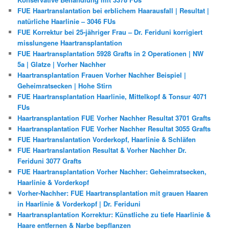
FUE Haartranslantation bei erblichem Haarausfall | Resultat |
natürliche Haarlinie – 3046 FUs
FUE Korrektur bei 25-jähriger Frau – Dr. Feriduni korrigiert
misslungene Haartransplantation
FUE Haartransplantation 5928 Grafts in 2 Operationen | NW
5a | Glatze | Vorher Nachher
Haartransplantation Frauen Vorher Nachher Beispiel |
Geheimratsecken | Hohe Stirn
FUE Haartransplantation Haarlinie, Mittelkopf & Tonsur 4071
FUs
Haartransplantation FUE Vorher Nachher Resultat 3701 Grafts
Haartransplantation FUE Vorher Nachher Resultat 3055 Grafts
FUE Haartranslantation Vorderkopf, Haarlinie & Schläfen
FUE Haartranslantation Resultat & Vorher Nachher Dr.
Feriduni 3077 Grafts
FUE Haartransplantation Vorher Nachher: Geheimratsecken,
Haarlinie & Vorderkopf
Vorher-Nachher: FUE Haartransplantation mit grauen Haaren
in Haarlinie & Vorderkopf | Dr. Feriduni
Haartransplantation Korrektur: Künstliche zu tiefe Haarlinie &
Haare entfernen & Narbe bepflanzen