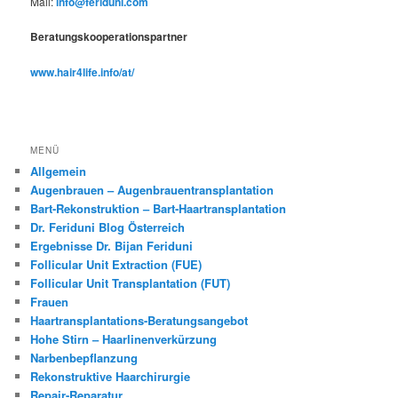
Mail:
info@feriduni.com
Beratungskooperationspartner
www.hair4life.info/at/
MENÜ
Allgemein
Augenbrauen – Augenbrauentransplantation
Bart-Rekonstruktion – Bart-Haartransplantation
Dr. Feriduni Blog Österreich
Ergebnisse Dr. Bijan Feriduni
Follicular Unit Extraction (FUE)
Follicular Unit Transplantation (FUT)
Frauen
Haartransplantations-Beratungsangebot
Hohe Stirn – Haarlinenverkürzung
Narbenbepflanzung
Rekonstruktive Haarchirurgie
Repair-Reparatur