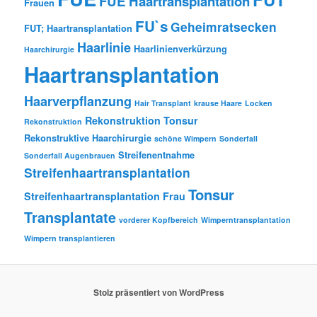
FUE Haartransplantation
Frauen
FU`s
Geheimratsecken
FUT; Haartransplantation
Haarlinie
Haarlinienverkürzung
Haarchirurgie
Haartransplantation
Haarverpflanzung
Hair Transplant
krause Haare
Locken
Rekonstruktion Tonsur
Rekonstruktion
Rekonstruktive Haarchirurgie
schöne Wimpern
Sonderfall
Streifenentnahme
Sonderfall Augenbrauen
Streifenhaartransplantation
Tonsur
Streifenhaartransplantation Frau
Transplantate
vorderer Kopfbereich
Wimperntransplantation
Wimpern transplantieren
Stolz präsentiert von WordPress