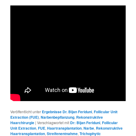
Veröffentlicht unter
Ergebnisse Dr. Bijan Feriduni
,
Follicular Unit
Extraction (FUE)
,
Narbenbepflanzung
,
Rekonstruktive
Haarchirurgie
|
Verschlagwortet mit
Dr: Bijan Feriduni
,
Follicular
Unit Extraction
,
FUE
,
Haartransplantation
,
Narbe
,
Rekonstruktive
Haartransplantation
,
Streifenentnahme
,
Trichophytic