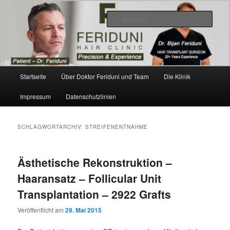
Zum
Zum
Videos, Ergebnisse, Bilder
primären
sekundären
Such
Inhalt
Inhalt
springen
springen
Dr. Feriduni Haartransplantation –
Blog Österreich
Hauptmenü
Startseite
Über Doktor Feriduni und Team
Die Klinik
Impressum
Datenschutzlinien
SCHLAGWORTARCHIV:
STREIFENENTNAHME
Ästhetische Rekonstruktion –
Haaransatz – Follicular Unit
Transplantation – 2922 Grafts
Veröffentlicht am
29. Mai 2015