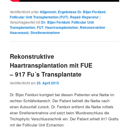
Veröffentlicht unter
Allgemein
,
Ergebnisse Dr. Bijan Feriduni
,
Follicular Unit Transplantation (FUT)
,
Repair-Reparatur
|
Verschlagwortet mit
Dr: Bijan Feriduni
,
Follicular Unit
Transplantation
,
FUT
,
Haartransplantation
,
Rekonstruktion
Haaransatz
,
Streifenentnahme
Rekonstruktive
Haartransplantation mit FUE
– 917 Fu´s Transplantate
Veröffentlicht am
25. April 2015
Dr. Bijan Feriduni korrigiert bei diesem Patienten eine Narbe im
rechten Schläfenbereich. Der Patient behielt die Narbe nach
einen Autounfall zurück. Dr. Feriduni entfernt die Narbe mittels
einer Streifenentnahme und setzt beim Wundverschluss die
Trichophytic Verschlusstechnik ein. Der Patient erhielt 917 Grafts
mit der Follicular Unit Extraction: