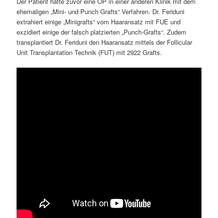
Der Patient hatte zuvor eine OP in einer anderen Klinik mit dem
ehemaligen „Mini- und Punch Grafts“ Verfahren. Dr. Feriduni
extrahiert einige „Minigrafts“ vom Haaransatz mit FUE und
exzidiert einige der falsch platzierten „Punch-Grafts“. Zudem
transplantiert Dr. Feriduni den Haaransatz mittels der Follicular
Unit Transplantation Technik (FUT) mit 2922 Grafts.