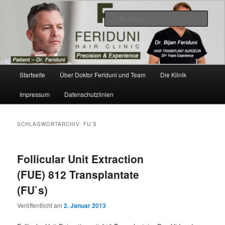
Zum
Zum
Videos, Ergebnisse, Bilder
primären
sekundären
Such
Inhalt
Inhalt
springen
springen
Dr. Feriduni Haartransplantation –
Blog Österreich
Hauptmenü
Startseite
Über Doktor Feriduni und Team
Die Klinik
Impressum
Datenschutzlinien
SCHLAGWORTARCHIV:
FU`S
Follicular Unit Extraction
(FUE) 812 Transplantate
(FU`s)
Veröffentlicht am
2. Januar 2013