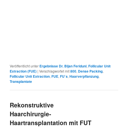
Veröffentlicht unter
Ergebnisse Dr. Bijan Feriduni
,
Follicular Unit
Extraction (FUE)
|
Verschlagwortet mit
800
,
Dense Packing
,
Follicular Unit Extraction
,
FUE
,
FU`s
,
Haarverpflanzung
,
Transplantate
Rekonstruktive
Haarchirurgie-
Haartransplantation mit FUT