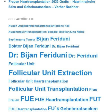
Frauen Haartransplantation 2633 Grafts – Haarlinie/hohe
Stirn und Geheimratsecken – Vorher Nachher
SCHLAGWÖRTER
Augen
Augenbrauenhaartransplantations-Fall
Augenbrauentransplantation
Beispiel
Bepflanzung Narbe
Bijan Feriduni
Bepflanzung Tonsur
Doktor Bijan Feriduni
Dr. Bijan Feriduni
Dr: Bijan Feriduni
Dr: Feriduni
Follicular Unit
Follicular Unit Extraction
Follicular Unit Haartransplantation
Follicular Unit Transplantation
Frau
FUE
FUT
FUE Haartransplantation
Frauen
FU`s
Geheimratsecken
FUT; Haartransplantation