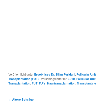
Veröffentlicht unter
Ergebnisse Dr. Bijan Feriduni
,
Follicular Unit
Transplantation (FUT)
|
Verschlagwortet mit
3010
,
Follicular Unit
Transplantation
,
FUT
,
FU`s
,
Haartransplantation
,
Transplantate
Beitragsnavigation
←
Ältere Beiträge