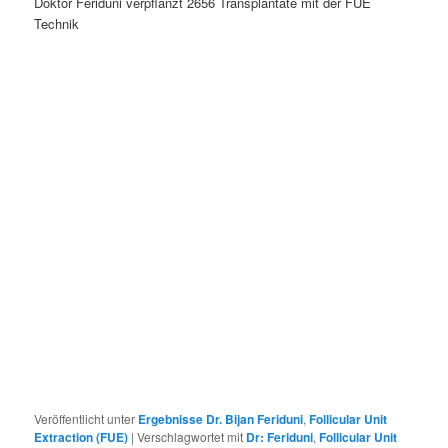
Doktor Feriduni verpflanzt 2656 Transplantate mit der FUE
Technik
Veröffentlicht unter
Ergebnisse Dr. Bijan Feriduni
,
Follicular Unit
Extraction (FUE)
|
Verschlagwortet mit
Dr: Feriduni
,
Follicular Unit