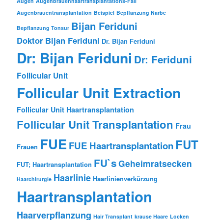
Augen
Augenbrauenhaartransplantations-Fall
Augenbrauentransplantation
Beispiel
Bepflanzung Narbe
Bijan Feriduni
Bepflanzung Tonsur
Doktor Bijan Feriduni
Dr. Bijan Feriduni
Dr: Bijan Feriduni
Dr: Feriduni
Follicular Unit
Follicular Unit Extraction
Follicular Unit Haartransplantation
Follicular Unit Transplantation
Frau
FUE
FUT
FUE Haartransplantation
Frauen
FU`s
Geheimratsecken
FUT; Haartransplantation
Haarlinie
Haarlinienverkürzung
Haarchirurgie
Haartransplantation
Haarverpflanzung
Hair Transplant
krause Haare
Locken