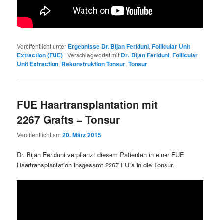
Veröffentlicht unter
Ergebnisse Dr. Bijan Feriduni
,
Follicular Unit
Extraction (FUE)
|
Verschlagwortet mit
Dr: Bijan Feriduni
,
Follicular
Unit Extraction
,
Rekonstruktion Tonsur
,
Tonsur
FUE Haartransplantation mit
2267 Grafts – Tonsur
Veröffentlicht am
20. März 2015
Dr. Bijan Feriduni verpflanzt diesem Patienten in einer FUE
Haartransplantation insgesamt 2267 FU`s in die Tonsur.