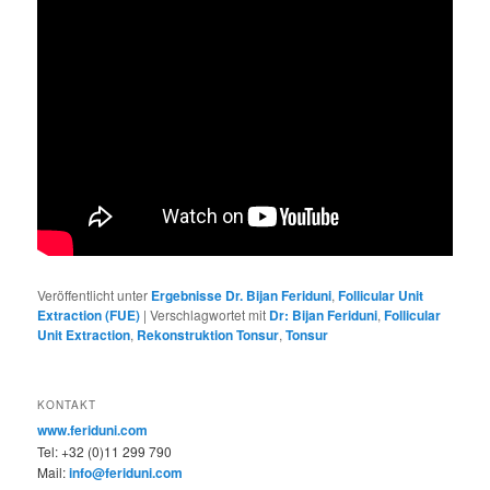
Veröffentlicht unter
Ergebnisse Dr. Bijan Feriduni
,
Follicular Unit
Extraction (FUE)
|
Verschlagwortet mit
Dr: Bijan Feriduni
,
Follicular
Unit Extraction
,
Rekonstruktion Tonsur
,
Tonsur
KONTAKT
www.feriduni.com
Tel: +32 (0)11 299 790
Mail:
info@feriduni.com