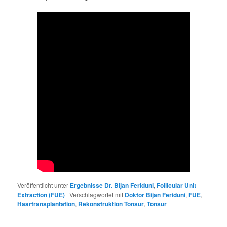
Veröffentlicht unter
Ergebnisse Dr. Bijan Feriduni
,
Follicular Unit
Extraction (FUE)
|
Verschlagwortet mit
Doktor Bijan Feriduni
,
FUE
,
Haartransplantation
,
Rekonstruktion Tonsur
,
Tonsur