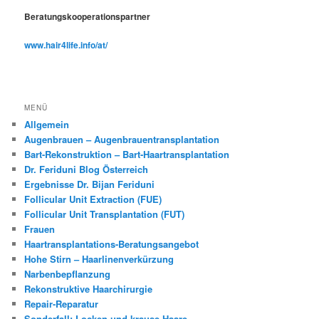
Beratungskooperationspartner
www.hair4life.info/at/
MENÜ
Allgemein
Augenbrauen – Augenbrauentransplantation
Bart-Rekonstruktion – Bart-Haartransplantation
Dr. Feriduni Blog Österreich
Ergebnisse Dr. Bijan Feriduni
Follicular Unit Extraction (FUE)
Follicular Unit Transplantation (FUT)
Frauen
Haartransplantations-Beratungsangebot
Hohe Stirn – Haarlinenverkürzung
Narbenbepflanzung
Rekonstruktive Haarchirurgie
Repair-Reparatur
Sonderfall: Locken und krause Haare