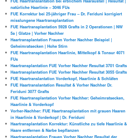
FUE Haartranslantation bei erblichem Haarausfall | Resultat |
natürliche Haarlinie – 3046 FUs
FUE Korrektur bei 25-jähriger Frau – Dr. Feriduni korrigiert
misslungene Haartransplantation
FUE Haartransplantation 5928 Grafts in 2 Operationen | NW
5a | Glatze | Vorher Nachher
Haartransplantation Frauen Vorher Nachher Beispiel |
Geheimratsecken | Hohe Stirn
FUE Haartransplantation Haarlinie, Mittelkopf & Tonsur 4071
FUs
Haartransplantation FUE Vorher Nachher Resultat 3701 Grafts
Haartransplantation FUE Vorher Nachher Resultat 3055 Grafts
FUE Haartranslantation Vorderkopf, Haarlinie & Schläfen
FUE Haartranslantation Resultat & Vorher Nachher Dr.
Feriduni 3077 Grafts
FUE Haartransplantation Vorher Nachher: Geheimratsecken,
Haarlinie & Vorderkopf
Vorher-Nachher: FUE Haartransplantation mit grauen Haaren
in Haarlinie & Vorderkopf | Dr. Feriduni
Haartransplantation Korrektur: Künstliche zu tiefe Haarlinie &
Haare entfernen & Narbe bepflanzen
Haartransplantation Frauen Vorher Nachher Resultat der