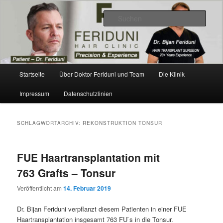
Zum
Zum
Videos, Ergebnisse, Bilder
primären
sekundären
Such
Inhalt
Inhalt
springen
springen
Dr. Feriduni Haartransplantation –
Blog Österreich
Hauptmenü
Startseite
Über Doktor Feriduni und Team
Die Klinik
Impressum
Datenschutzlinien
SCHLAGWORTARCHIV:
REKONSTRUKTION TONSUR
FUE Haartransplantation mit
763 Grafts – Tonsur
Veröffentlicht am
14. Februar 2019
Dr. Bijan Feriduni verpflanzt diesem Patienten in einer FUE
Haartransplantation insgesamt 763 FU`s in die Tonsur.