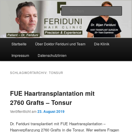
Zum
Zum
Videos, Ergebnisse, Bilder
primären
sekundären
Such
Inhalt
Inhalt
springen
springen
Dr. Feriduni Haartransplantation –
Blog Österreich
Hauptmenü
Startseite
Über Doktor Feriduni und Team
Die Klinik
Impressum
Datenschutzlinien
SCHLAGWORTARCHIV:
TONSUR
FUE Haartransplantation mit
2760 Grafts – Tonsur
Veröffentlicht am
23. August 2019
Dr. Feriduni transplantiert mit FUE Haartransplantation –
Haarverpflanzung 2760 Grafts in die Tonsur. Wer weitere Fragen