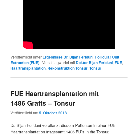
Veröffentlicht unter
Ergebnisse Dr. Bijan Feriduni
,
Follicular Unit
Extraction (FUE)
|
Verschlagwortet mit
Doktor Bijan Feriduni
,
FUE
,
Haartransplantation
,
Rekonstruktion Tonsur
,
Tonsur
FUE Haartransplantation mit
1486 Grafts – Tonsur
Veröffentlicht am
5. Oktober 2018
Dr. Bijan Feriduni verpflanzt diesem Patienten in einer FUE
Haartransplantation insgesamt 1486 FU`s in die Tonsur.