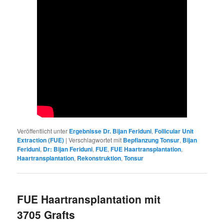
Veröffentlicht unter
Ergebnisse Dr. Bijan Feriduni
,
Follicular Unit
Extraction (FUE)
|
Verschlagwortet mit
Bepflanzung Tonsur
,
Bijan
Feriduni
,
Dr: Bijan Feriduni
,
FUE
,
FUE Haartransplantation
,
Haartransplantation
,
Rekonstruktion
,
Tonsur
FUE Haartransplantation mit
3705 Grafts