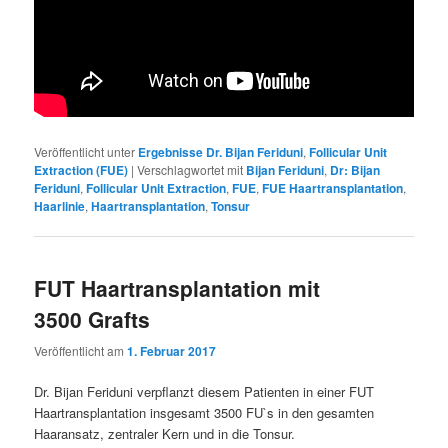
Veröffentlicht unter
Ergebnisse Dr. Bijan Feriduni
,
Follicular Unit
Extraction (FUE)
|
Verschlagwortet mit
Bijan Feriduni
,
Dr: Bijan
Feriduni
,
Follicular Unit Extraction
,
FUE
,
FUE Haartransplantation
,
Haarlinie
,
Haartransplantation
,
Tonsur
FUT Haartransplantation mit
3500 Grafts
Veröffentlicht am
1. Februar 2017
Dr. Bijan Feriduni verpflanzt diesem Patienten in einer FUT
Haartransplantation insgesamt 3500 FU`s in den gesamten
Haaransatz, zentraler Kern und in die Tonsur.