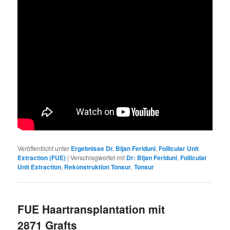
Veröffentlicht unter
Ergebnisse Dr. Bijan Feriduni
,
Follicular Unit
Extraction (FUE)
|
Verschlagwortet mit
Dr: Bijan Feriduni
,
Follicular
Unit Extraction
,
Rekonstruktion Tonsur
,
Tonsur
FUE Haartransplantation mit
2871 Grafts