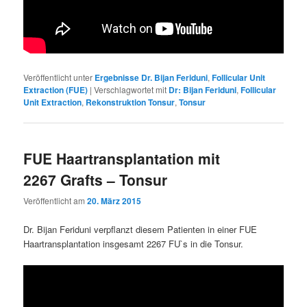
Veröffentlicht unter
Ergebnisse Dr. Bijan Feriduni
,
Follicular Unit
Extraction (FUE)
|
Verschlagwortet mit
Dr: Bijan Feriduni
,
Follicular
Unit Extraction
,
Rekonstruktion Tonsur
,
Tonsur
FUE Haartransplantation mit
2267 Grafts – Tonsur
Veröffentlicht am
20. März 2015
Dr. Bijan Feriduni verpflanzt diesem Patienten in einer FUE
Haartransplantation insgesamt 2267 FU`s in die Tonsur.