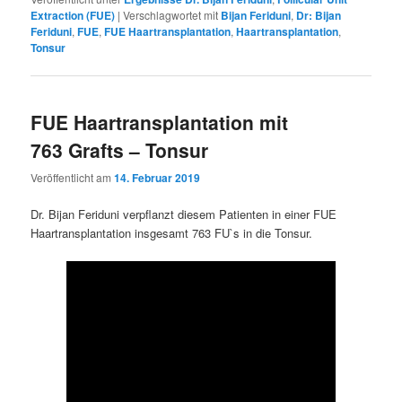
Extraction (FUE)
|
Verschlagwortet mit
Bijan Feriduni
,
Dr: Bijan
Feriduni
,
FUE
,
FUE Haartransplantation
,
Haartransplantation
,
Tonsur
FUE Haartransplantation mit
763 Grafts – Tonsur
Veröffentlicht am
14. Februar 2019
Dr. Bijan Feriduni verpflanzt diesem Patienten in einer FUE
Haartransplantation insgesamt 763 FU`s in die Tonsur.