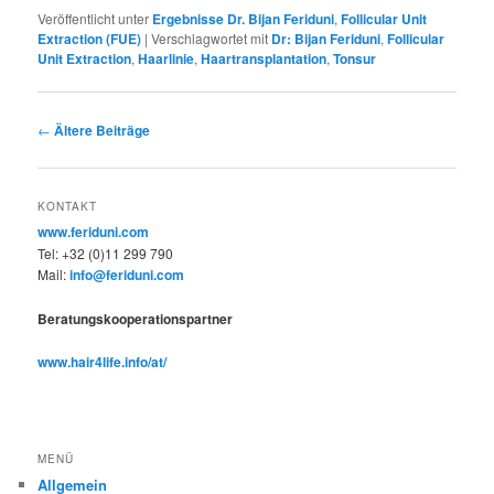
Veröffentlicht unter
Ergebnisse Dr. Bijan Feriduni
,
Follicular Unit
Extraction (FUE)
|
Verschlagwortet mit
Dr: Bijan Feriduni
,
Follicular
Unit Extraction
,
Haarlinie
,
Haartransplantation
,
Tonsur
Beitragsnavigation
←
Ältere Beiträge
KONTAKT
www.feriduni.com
Tel: +32 (0)11 299 790
Mail:
info@feriduni.com
Beratungskooperationspartner
www.hair4life.info/at/
MENÜ
Allgemein