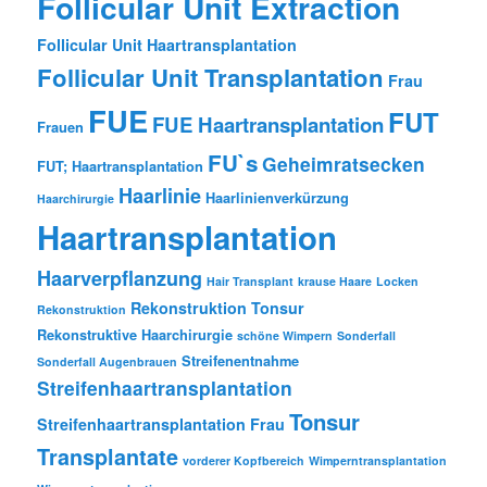
Follicular Unit Extraction
Follicular Unit Haartransplantation
Follicular Unit Transplantation
Frau
FUE
FUT
FUE Haartransplantation
Frauen
FU`s
Geheimratsecken
FUT; Haartransplantation
Haarlinie
Haarlinienverkürzung
Haarchirurgie
Haartransplantation
Haarverpflanzung
Hair Transplant
krause Haare
Locken
Rekonstruktion Tonsur
Rekonstruktion
Rekonstruktive Haarchirurgie
schöne Wimpern
Sonderfall
Streifenentnahme
Sonderfall Augenbrauen
Streifenhaartransplantation
Tonsur
Streifenhaartransplantation Frau
Transplantate
vorderer Kopfbereich
Wimperntransplantation