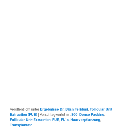
Veröffentlicht unter
Ergebnisse Dr. Bijan Feriduni
,
Follicular Unit
Extraction (FUE)
|
Verschlagwortet mit
800
,
Dense Packing
,
Follicular Unit Extraction
,
FUE
,
FU`s
,
Haarverpflanzung
,
Transplantate