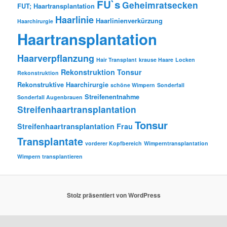
FU`s
Geheimratsecken
FUT; Haartransplantation
Haarlinie
Haarlinienverkürzung
Haarchirurgie
Haartransplantation
Haarverpflanzung
Hair Transplant
krause Haare
Locken
Rekonstruktion Tonsur
Rekonstruktion
Rekonstruktive Haarchirurgie
schöne Wimpern
Sonderfall
Streifenentnahme
Sonderfall Augenbrauen
Streifenhaartransplantation
Tonsur
Streifenhaartransplantation Frau
Transplantate
vorderer Kopfbereich
Wimperntransplantation
Wimpern transplantieren
Stolz präsentiert von WordPress