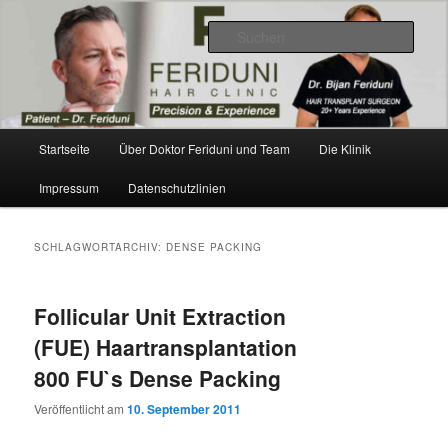
Zum
Zum
Videos, Ergebnisse, Bilder
primären
sekundären
Such
Inhalt
Inhalt
springen
springen
Dr. Feriduni Haartransplantation –
Blog Österreich
Hauptmenü
Startseite
Über Doktor Feriduni und Team
Die Klinik
Impressum
Datenschutzlinien
SCHLAGWORTARCHIV:
DENSE PACKING
Follicular Unit Extraction
(FUE) Haartransplantation
800 FU`s Dense Packing
Veröffentlicht am
10. September 2011