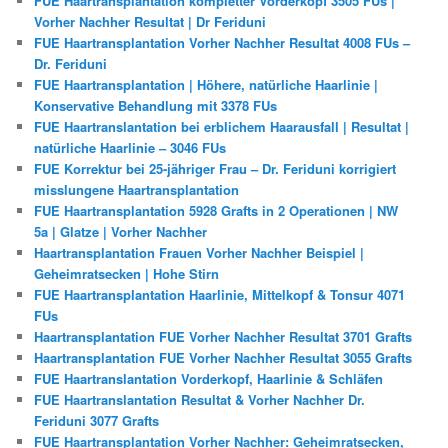
FUE Haartransplantation kompletter Vorderkopf 3505 FUs |
Vorher Nachher Resultat | Dr Feriduni
FUE Haartransplantation Vorher Nachher Resultat 4008 FUs –
Dr. Feriduni
FUE Haartransplantation | Höhere, natürliche Haarlinie |
Konservative Behandlung mit 3378 FUs
FUE Haartranslantation bei erblichem Haarausfall | Resultat |
natürliche Haarlinie – 3046 FUs
FUE Korrektur bei 25-jähriger Frau – Dr. Feriduni korrigiert
misslungene Haartransplantation
FUE Haartransplantation 5928 Grafts in 2 Operationen | NW
5a | Glatze | Vorher Nachher
Haartransplantation Frauen Vorher Nachher Beispiel |
Geheimratsecken | Hohe Stirn
FUE Haartransplantation Haarlinie, Mittelkopf & Tonsur 4071
FUs
Haartransplantation FUE Vorher Nachher Resultat 3701 Grafts
Haartransplantation FUE Vorher Nachher Resultat 3055 Grafts
FUE Haartranslantation Vorderkopf, Haarlinie & Schläfen
FUE Haartranslantation Resultat & Vorher Nachher Dr.
Feriduni 3077 Grafts
FUE Haartransplantation Vorher Nachher: Geheimratsecken,