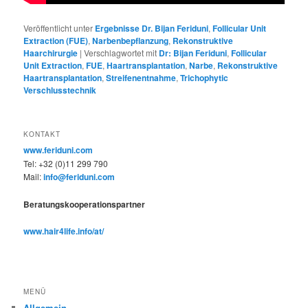
Veröffentlicht unter
Ergebnisse Dr. Bijan Feriduni
,
Follicular Unit
Extraction (FUE)
,
Narbenbepflanzung
,
Rekonstruktive
Haarchirurgie
|
Verschlagwortet mit
Dr: Bijan Feriduni
,
Follicular
Unit Extraction
,
FUE
,
Haartransplantation
,
Narbe
,
Rekonstruktive
Haartransplantation
,
Streifenentnahme
,
Trichophytic
Verschlusstechnik
KONTAKT
www.feriduni.com
Tel: +32 (0)11 299 790
Mail:
info@feriduni.com
Beratungskooperationspartner
www.hair4life.info/at/
MENÜ
Allgemein