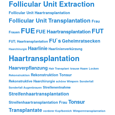
Follicular Unit Extraction
Follicular Unit Haartransplantation
Follicular Unit Transplantation
Frau
FUE
FUT
FUE Haartransplantation
Frauen
FU`s
Geheimratsecken
FUT; Haartransplantation
Haarlinie
Haarlinienverkürzung
Haarchirurgie
Haartransplantation
Haarverpflanzung
Hair Transplant
krause Haare
Locken
Rekonstruktion Tonsur
Rekonstruktion
Rekonstruktive Haarchirurgie
schöne Wimpern
Sonderfall
Streifenentnahme
Sonderfall Augenbrauen
Streifenhaartransplantation
Tonsur
Streifenhaartransplantation Frau
Transplantate
vorderer Kopfbereich
Wimperntransplantation