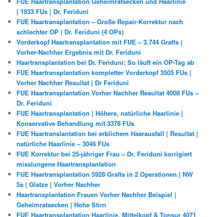
FUE Haartransplantation Geheimratsecken und Haarlinie
| 1933 FUs | Dr. Feriduni
FUE Haartransplantation – Große Repair-Korrektur nach
schlechter OP | Dr. Feriduni (4 OPs)
Vorderkopf Haartransplantation mit FUE – 3.744 Grafts |
Vorher-Nachher Ergebnis mit Dr. Feriduni
Haartransplantation bei Dr. Feriduni: So läuft ein OP-Tag ab
FUE Haartransplantation kompletter Vorderkopf 3505 FUs |
Vorher Nachher Resultat | Dr Feriduni
FUE Haartransplantation Vorher Nachher Resultat 4008 FUs –
Dr. Feriduni
FUE Haartransplantation | Höhere, natürliche Haarlinie |
Konservative Behandlung mit 3378 FUs
FUE Haartranslantation bei erblichem Haarausfall | Resultat |
natürliche Haarlinie – 3046 FUs
FUE Korrektur bei 25-jähriger Frau – Dr. Feriduni korrigiert
misslungene Haartransplantation
FUE Haartransplantation 5928 Grafts in 2 Operationen | NW
5a | Glatze | Vorher Nachher
Haartransplantation Frauen Vorher Nachher Beispiel |
Geheimratsecken | Hohe Stirn
FUE Haartransplantation Haarlinie, Mittelkopf & Tonsur 4071