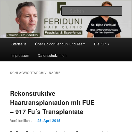
Zum
Zum
Videos, Ergebnisse, Bilder
primären
sekundären
Such
Inhalt
Inhalt
springen
springen
Dr. Feriduni Haartransplantation –
Blog Österreich
Hauptmenü
Startseite
Über Doktor Feriduni und Team
Die Klinik
Impressum
Datenschutzlinien
SCHLAGWORTARCHIV:
NARBE
Rekonstruktive
Haartransplantation mit FUE
– 917 Fu´s Transplantate
Veröffentlicht am
25. April 2015