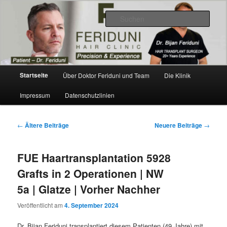
Zum
Zum
Videos, Ergebnisse, Bilder
primären
sekundären
Such
Inhalt
Inhalt
springen
springen
Dr. Feriduni Haartransplantation –
Blog Österreich
Hauptmenü
Startseite
Über Doktor Feriduni und Team
Die Klinik
Impressum
Datenschutzlinien
Beitragsnavigation
←
Ältere Beiträge
Neuere Beiträge
→
FUE Haartransplantation 5928
Grafts in 2 Operationen | NW
5a | Glatze | Vorher Nachher
Veröffentlicht am
4. September 2024
Dr. Bijan Feriduni transplantiert diesem Patienten (49 Jahre) mit