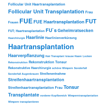
Follicular Unit Haartransplantation
Follicular Unit Transplantation
Frau
FUE
FUT
FUE Haartransplantation
Frauen
FU`s
Geheimratsecken
FUT; Haartransplantation
Haarlinie
Haarlinienverkürzung
Haarchirurgie
Haartransplantation
Haarverpflanzung
Hair Transplant
krause Haare
Locken
Rekonstruktion Tonsur
Rekonstruktion
Rekonstruktive Haarchirurgie
schöne Wimpern
Sonderfall
Streifenentnahme
Sonderfall Augenbrauen
Streifenhaartransplantation
Tonsur
Streifenhaartransplantation Frau
Transplantate
vorderer Kopfbereich
Wimperntransplantation
Wimpern transplantieren