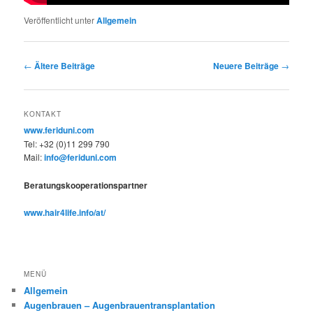
Veröffentlicht unter
Allgemein
Beitragsnavigation
←
Ältere Beiträge
Neuere Beiträge
→
KONTAKT
www.feriduni.com
Tel: +32 (0)11 299 790
Mail:
info@feriduni.com
Beratungskooperationspartner
www.hair4life.info/at/
MENÜ
Allgemein
Augenbrauen – Augenbrauentransplantation