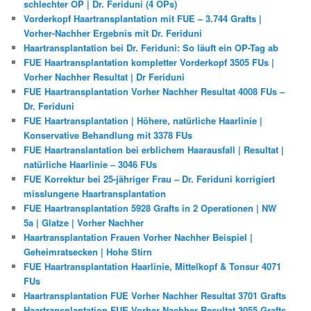
schlechter OP | Dr. Feriduni (4 OPs)
Vorderkopf Haartransplantation mit FUE – 3.744 Grafts |
Vorher-Nachher Ergebnis mit Dr. Feriduni
Haartransplantation bei Dr. Feriduni: So läuft ein OP-Tag ab
FUE Haartransplantation kompletter Vorderkopf 3505 FUs |
Vorher Nachher Resultat | Dr Feriduni
FUE Haartransplantation Vorher Nachher Resultat 4008 FUs –
Dr. Feriduni
FUE Haartransplantation | Höhere, natürliche Haarlinie |
Konservative Behandlung mit 3378 FUs
FUE Haartranslantation bei erblichem Haarausfall | Resultat |
natürliche Haarlinie – 3046 FUs
FUE Korrektur bei 25-jähriger Frau – Dr. Feriduni korrigiert
misslungene Haartransplantation
FUE Haartransplantation 5928 Grafts in 2 Operationen | NW
5a | Glatze | Vorher Nachher
Haartransplantation Frauen Vorher Nachher Beispiel |
Geheimratsecken | Hohe Stirn
FUE Haartransplantation Haarlinie, Mittelkopf & Tonsur 4071
FUs
Haartransplantation FUE Vorher Nachher Resultat 3701 Grafts
Haartransplantation FUE Vorher Nachher Resultat 3055 Grafts