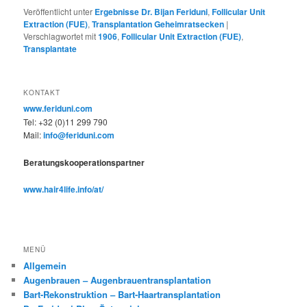
Veröffentlicht unter
Ergebnisse Dr. Bijan Feriduni
,
Follicular Unit
Extraction (FUE)
,
Transplantation Geheimratsecken
|
Verschlagwortet mit
1906
,
Follicular Unit Extraction (FUE)
,
Transplantate
KONTAKT
www.feriduni.com
Tel: +32 (0)11 299 790
Mail:
info@feriduni.com
Beratungskooperationspartner
www.hair4life.info/at/
MENÜ
Allgemein
Augenbrauen – Augenbrauentransplantation
Bart-Rekonstruktion – Bart-Haartransplantation