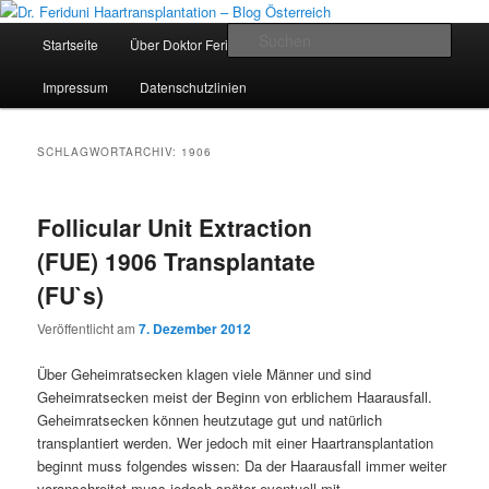
Zum
Zum
Videos, Ergebnisse, Bilder
primären
sekundären
Hauptmenü
Such
Startseite
Über Doktor Feriduni und Team
Die Klinik
Inhalt
Inhalt
springen
springen
Dr. Feriduni Haartransplantation –
Impressum
Datenschutzlinien
Blog Österreich
SCHLAGWORTARCHIV:
1906
Follicular Unit Extraction
(FUE) 1906 Transplantate
(FU`s)
Veröffentlicht am
7. Dezember 2012
Über Geheimratsecken klagen viele Männer und sind
Geheimratsecken meist der Beginn von erblichem Haarausfall.
Geheimratsecken können heutzutage gut und natürlich
transplantiert werden. Wer jedoch mit einer Haartransplantation
beginnt muss folgendes wissen: Da der Haarausfall immer weiter
voranschreitet muss jedoch später eventuell mit