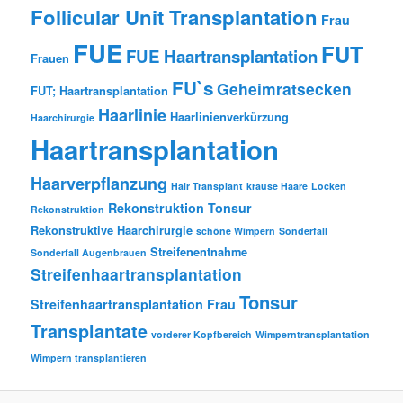
Follicular Unit Transplantation
Frau
FUE
FUT
FUE Haartransplantation
Frauen
FU`s
Geheimratsecken
FUT; Haartransplantation
Haarlinie
Haarlinienverkürzung
Haarchirurgie
Haartransplantation
Haarverpflanzung
Hair Transplant
krause Haare
Locken
Rekonstruktion Tonsur
Rekonstruktion
Rekonstruktive Haarchirurgie
schöne Wimpern
Sonderfall
Streifenentnahme
Sonderfall Augenbrauen
Streifenhaartransplantation
Tonsur
Streifenhaartransplantation Frau
Transplantate
vorderer Kopfbereich
Wimperntransplantation
Wimpern transplantieren