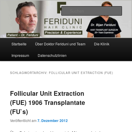
Zum
Zum
Videos, Ergebnisse, Bilder
primären
sekundären
Such
Inhalt
Inhalt
springen
springen
Dr. Feriduni Haartransplantation –
Blog Österreich
Hauptmenü
Startseite
Über Doktor Feriduni und Team
Die Klinik
Impressum
Datenschutzlinien
SCHLAGWORTARCHIV:
FOLLICULAR UNIT EXTRACTION (FUE)
Follicular Unit Extraction
(FUE) 1906 Transplantate
(FU`s)
Veröffentlicht am
7. Dezember 2012