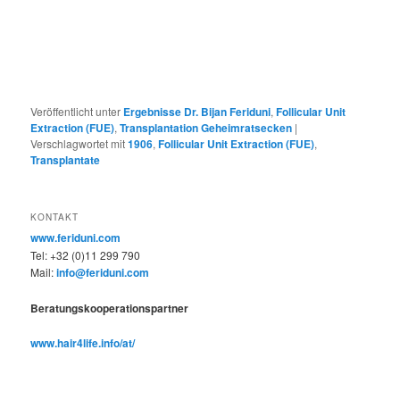
Veröffentlicht unter
Ergebnisse Dr. Bijan Feriduni
,
Follicular Unit
Extraction (FUE)
,
Transplantation Geheimratsecken
|
Verschlagwortet mit
1906
,
Follicular Unit Extraction (FUE)
,
Transplantate
KONTAKT
www.feriduni.com
Tel: +32 (0)11 299 790
Mail:
info@feriduni.com
Beratungskooperationspartner
www.hair4life.info/at/