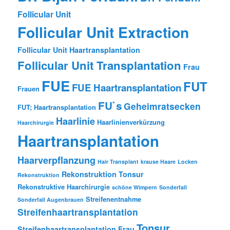
Follicular Unit
Follicular Unit Extraction
Follicular Unit Haartransplantation
Follicular Unit Transplantation
Frau
FUE
FUT
FUE Haartransplantation
Frauen
FU`s
Geheimratsecken
FUT; Haartransplantation
Haarlinie
Haarlinienverkürzung
Haarchirurgie
Haartransplantation
Haarverpflanzung
Hair Transplant
krause Haare
Locken
Rekonstruktion Tonsur
Rekonstruktion
Rekonstruktive Haarchirurgie
schöne Wimpern
Sonderfall
Streifenentnahme
Sonderfall Augenbrauen
Streifenhaartransplantation
Tonsur
Streifenhaartransplantation Frau